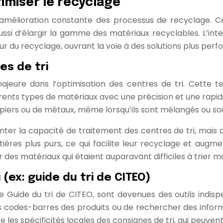
imiser le recyclage
s l’amélioration constante des processus de recyclag
ssi d’élargir la gamme des matériaux recyclables. L’intell
ur du recyclage, ouvrant la voie à des solutions plus pe
es de tri
eure dans l’optimisation des centres de tri. Cette te
férents types de matériaux avec une précision et une rapid
apiers ou de métaux, même lorsqu’ils sont mélangés ou soui
 la capacité de traitement des centres de tri, mais au
atières plus purs, ce qui facilite leur recyclage et au
er des matériaux qui étaient auparavant difficiles à trie
 (ex: guide du tri de CITEO)
le Guide du tri de CITEO, sont devenues des outils indispe
es codes-barres des produits ou de rechercher des infor
les spécificités locales des consignes de tri, qui peuven