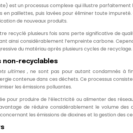
te) est un processus complexe qui illustre parfaitement 
ées en paillettes, puis lavées pour éliminer toute impuret
ication de nouveaux produits.
tre recyclé plusieurs fois sans perte significative de q
isant ainsi considérablement l’empreinte carbone. Cepen
gressive du matériau après plusieurs cycles de recyclage.
s non-recyclables
ts ultimes
, ne sont pas pour autant condamnés à fini
ergie contenue dans ces déchets. Ce processus consiste à
imiser les émissions polluantes.
 pour produire de l’électricité ou alimenter des résea
’avantage de réduire considérablement le volume des dé
ncernant les émissions de dioxines et la gestion des cen
ts